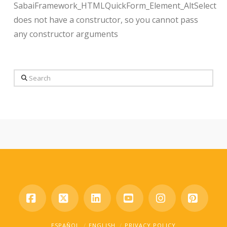
SabaiFramework_HTMLQuickForm_Element_AltSelect
does not have a constructor, so you cannot pass
any constructor arguments
Search
Facebook
X
LinkedIn
YouTube
Instagram
Pinter
ESPAÑOL
ENGLISH
PRIVACY POLICY