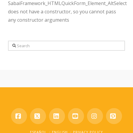
SabaiFramework_HTMLQuickForm_Element_AltSelect
does not have a constructor, so you cannot pass
any constructor arguments
Search
Facebook
X
LinkedIn
YouTube
Instagram
Pinter
ESPAÑOL
ENGLISH
PRIVACY POLICY