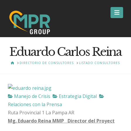
Nav
Eduardo Carlos Reina
HOME
DIRECTORIO DE CONSULTORES
LISTADO CONSULTORES
Manejo de Crisis
Estrategia Digital
Relaciones con la Prensa
Ruta Provincial 1
La Pampa
AR
Mg. Eduardo Reina MMP Director del Proyect