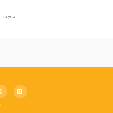
, so you
e
Instagram
Pinterest
Y