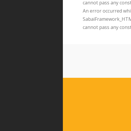
cannot pass any cons
An error occurred whil
SabaiFramework_HTMLQ
cannot pass any cons