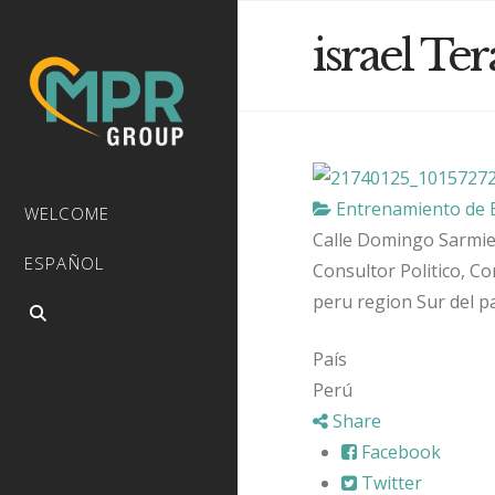
israel Te
Entrenamiento de 
WELCOME
Calle Domingo Sarmie
ESPAÑOL
Consultor Politico, Co
peru region Sur del p
País
Perú
Share
Facebook
Twitter