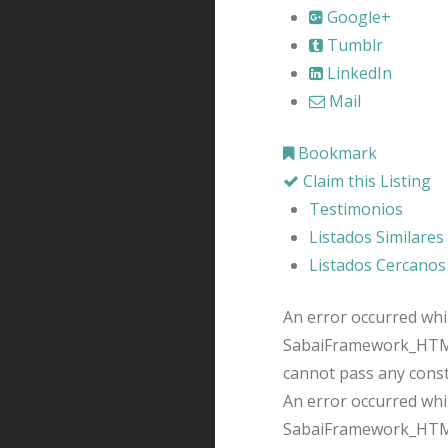
Google+
Tumblr
LinkedIn
Mail
Bookmark
Claim this Listing
Testimonios
Listados Similares
Listados Cercanos
An error occurred whil
SabaiFramework_HTMLQ
cannot pass any cons
An error occurred whil
SabaiFramework_HTMLQ