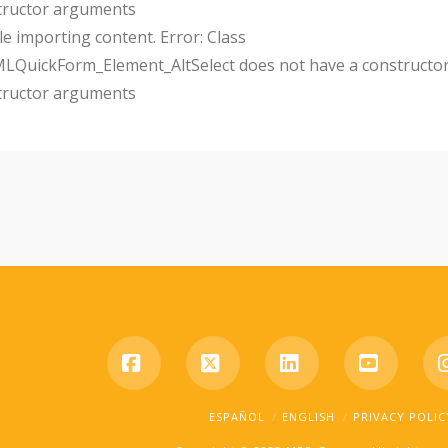
tructor arguments
e importing content. Error: Class
uickForm_Element_AltSelect does not have a constructor
tructor arguments
Facebook
X
LinkedIn
YouTub
ESPAÑOL
ENGLISH
PRIVACY POLIC