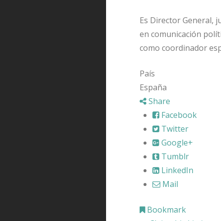
Es Director General, j
en comunicación polít
como coordinador espe
País
España
Share
Facebook
Twitter
Google+
Tumblr
LinkedIn
Mail
Bookmark