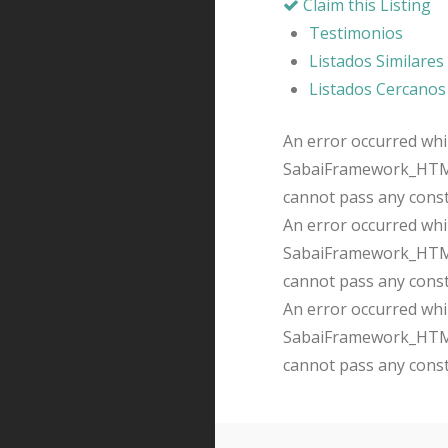
Claim this Listing
Testimonios
Listados Similares
Listados Cercanos
An error occurred whil
SabaiFramework_HTMLQ
cannot pass any cons
An error occurred whil
SabaiFramework_HTMLQ
cannot pass any cons
An error occurred whil
SabaiFramework_HTMLQ
cannot pass any cons