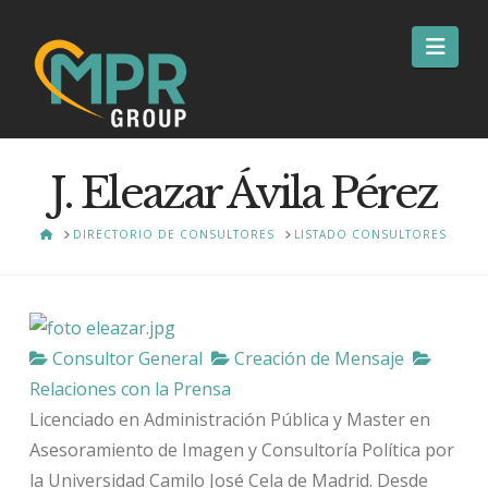
Nav
J. Eleazar Ávila Pérez
HOME
DIRECTORIO DE CONSULTORES
LISTADO CONSULTORES
Consultor General
Creación de Mensaje
Relaciones con la Prensa
Licenciado en Administración Pública y Master en
Asesoramiento de Imagen y Consultoría Política por
la Universidad Camilo José Cela de Madrid. Desde