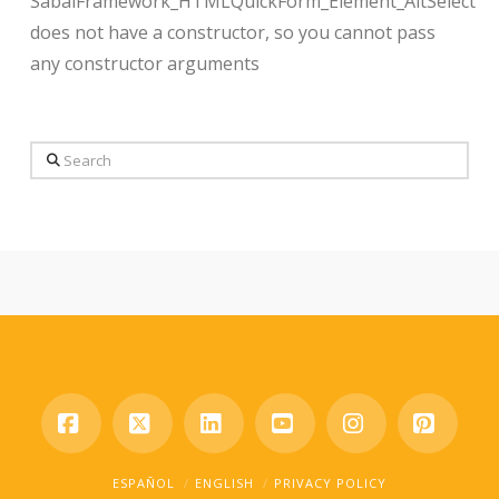
SabaiFramework_HTMLQuickForm_Element_AltSelect
does not have a constructor, so you cannot pass
any constructor arguments
Search
Facebook
X
LinkedIn
YouTube
Instagram
Pinter
ESPAÑOL
ENGLISH
PRIVACY POLICY