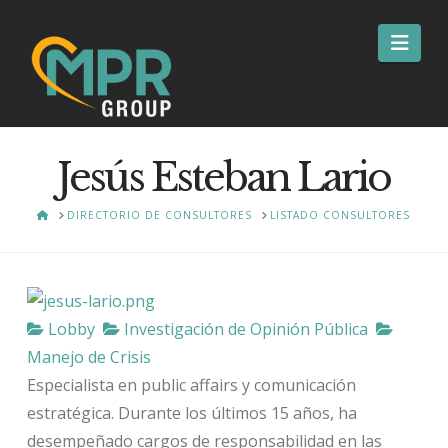
Nav
Jesús Esteban Lario
HOME
DIRECTORIO DE CONSULTORES
LISTADO CONSULTORES
Lobby
Investigación de Opinión Pública
Manejo de Crisis
Especialista en public affairs y comunicación
estratégica. Durante los últimos 15 años, ha
desempeñado cargos de responsabilidad en las