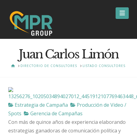
Nav
Juan Carlos Limón
HOME
DIRECTORIO DE CONSULTORES
LISTADO CONSULTORES
Estrategia de Campaña
Producción de Video /
Spots
Gerencia de Campañas
Con más de quince años de experiencia elaborando
estrategias ganadoras de comunicación política y