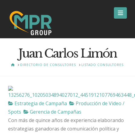
Nav
Juan Carlos Limón
HOME
DIRECTORIO DE CONSULTORES
LISTADO CONSULTORES
Estrategia de Campaña
Producción de Video /
Spots
Gerencia de Campañas
Con más de quince años de experiencia elaborando
estrategias ganadoras de comunicación política y