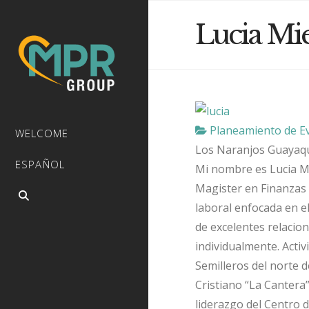
Lucia Mie
Planeamiento de E
WELCOME
Los Naranjos
Guayaqu
ESPAÑOL
Mi nombre es Lucia M
Magister en Finanzas d
laboral enfocada en el 
de excelentes relacio
individualmente. Activ
Semilleros del norte d
Cristiano “La Cantera”
liderazgo del Centro d