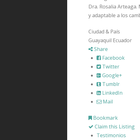
Dra. Rosalia Arteaga.
y adaptable a los camb
Ciudad & País
Guayaquil Ecuador
Share
Facebook
Twitter
Google+
Tumblr
LinkedIn
Mail
Bookmark
Claim this Listing
Testimonios