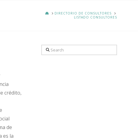
HOME
DIRECTORIO DE CONSULTORES
LISTADO CONSULTORES
Search
y
ncia
e crédito,
e
ocial
ama de
 es la