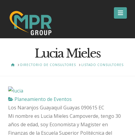
Nav
Lucia Mieles
HOME
DIRECTORIO DE CONSULTORES
LISTADO CONSULTORES
Planeamiento de Eventos
Los Naranjos
Guayaquil
Guayas
090615
EC
Mi nombre es Lucia Mieles Campoverde, tengo 30
años de edad, soy Economista y Magister en
Finanzas de la Escuela Superior Politécnica del