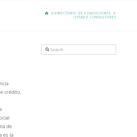
HOME
DIRECTORIO DE CONSULTORES
LISTADO CONSULTORES
Search
y
ncia
e crédito,
e
ocial
ama de
 es la