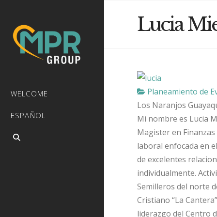
Lucia Mie
Planeamiento de E
WELCOME
Los Naranjos
Guayaqu
ESPAÑOL
Mi nombre es Lucia M
Magister en Finanzas d
laboral enfocada en el 
de excelentes relacio
individualmente. Activ
Semilleros del norte d
Cristiano “La Cantera”
liderazgo del Centro d