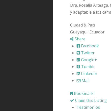
Dra. Rosalia Arteaga.
y adaptable a los camb
Ciudad & País
Guayaquil Ecuador
Share
Facebook
Twitter
Google+
Tumblr
LinkedIn
Mail
Bookmark
Claim this Listing
Testimonios