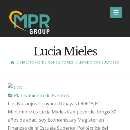
Nav
Lucia Mieles
HOME
DIRECTORIO DE CONSULTORES
LISTADO CONSULTORES
Planeamiento de Eventos
Los Naranjos
Guayaquil
Guayas
090615
EC
Mi nombre es Lucia Mieles Campoverde, tengo 30
años de edad, soy Economista y Magister en
Finanzas de la Escuela Superior Politécnica del