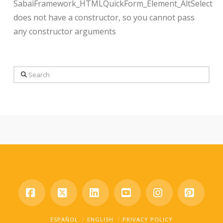
SabaiFramework_HTMLQuickForm_Element_AltSelect
does not have a constructor, so you cannot pass
any constructor arguments
Search
Facebook
X
LinkedIn
YouTube
Instagram
Pinter
ESPAÑOL
ENGLISH
PRIVACY POLICY