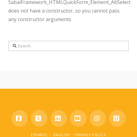
SabaiFramework_HTMLQuickForm_Element_AltSelect
does not have a constructor, so you cannot pass
any constructor arguments
Search
Facebook
X
LinkedIn
YouTube
Instagram
Pinter
ESPAÑOL
ENGLISH
PRIVACY POLICY