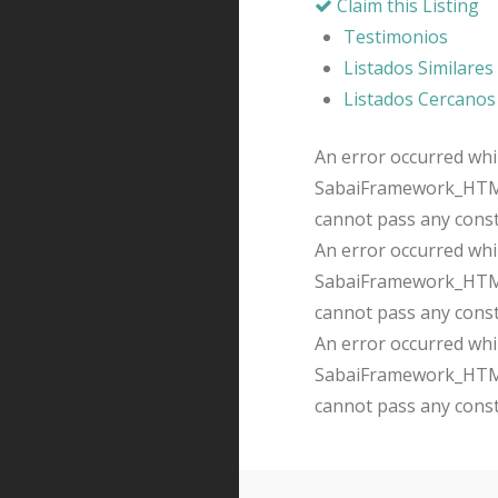
Claim this Listing
Testimonios
Listados Similares
Listados Cercanos
An error occurred whil
SabaiFramework_HTMLQ
cannot pass any cons
An error occurred whil
SabaiFramework_HTMLQ
cannot pass any cons
An error occurred whil
SabaiFramework_HTMLQ
cannot pass any cons