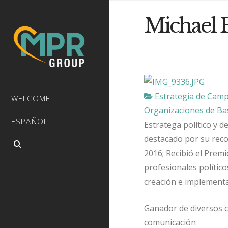
Michael 
Estrategia de Cam
WELCOME
Organizaciones de Bas
ESPAÑOL
Estratega político y d
destacado por su rec
2016; Recibió el Prem
profesionales polític
creación e implementac
Ganador de diversos c
comunicación