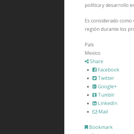
política y desarrollo 
Es considerado como un
región durante los pr
País
Mexico
Share
Facebook
Twitter
Google+
Tumblr
LinkedIn
Mail
Bookmark