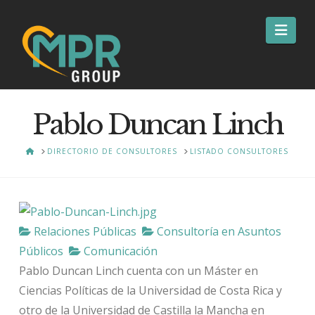
Nav
Pablo Duncan Linch
HOME
DIRECTORIO DE CONSULTORES
LISTADO CONSULTORES
Relaciones Públicas
Consultoría en Asuntos
Públicos
Comunicación
Pablo Duncan Linch cuenta con un Máster en
Ciencias Políticas de la Universidad de Costa Rica y
otro de la Universidad de Castilla la Mancha en