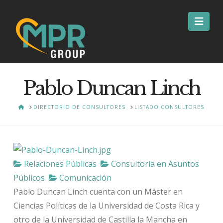
Nav
Pablo Duncan Linch
HOME
DIRECTORIO DE CONSULTORES
LISTADO CONSULTORES
Relaciones Públicas
Consultoría en Asuntos
Públicos
Comunicación
Pablo Duncan Linch cuenta con un Máster en
Ciencias Políticas de la Universidad de Costa Rica y
otro de la Universidad de Castilla la Mancha en