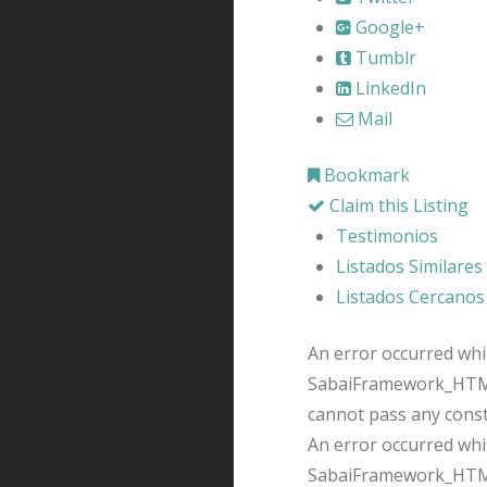
Google+
Tumblr
LinkedIn
Mail
Bookmark
Claim this Listing
Testimonios
Listados Similares
Listados Cercanos
An error occurred whil
SabaiFramework_HTMLQ
cannot pass any cons
An error occurred whil
SabaiFramework_HTMLQ