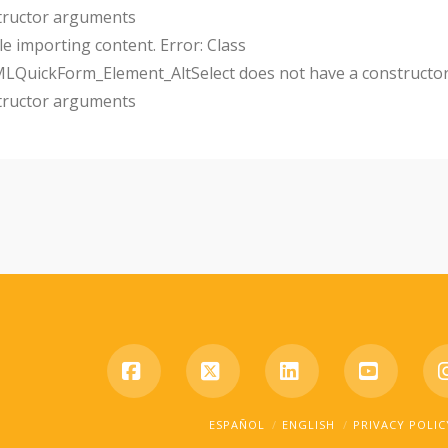
tructor arguments
e importing content. Error: Class
uickForm_Element_AltSelect does not have a constructor
tructor arguments
Facebook
X
LinkedIn
YouTub
ESPAÑOL
ENGLISH
PRIVACY POLIC