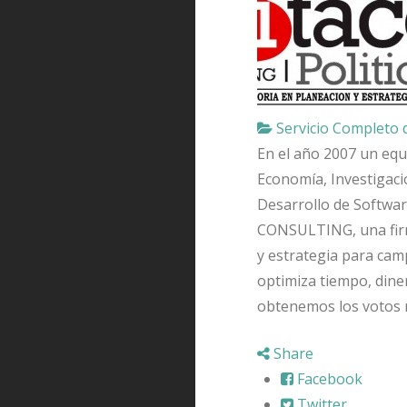
Servicio Completo
En el año 2007 un equi
Economía, Investigaci
Desarrollo de Softwa
CONSULTING, una firma
y estrategia para cam
optimiza tiempo, diner
obtenemos los votos 
Share
Facebook
Twitter