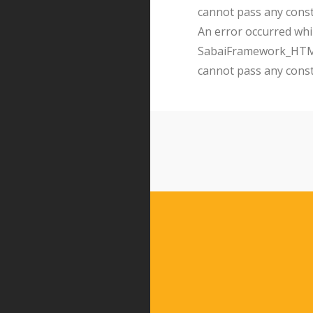
cannot pass any cons
An error occurred whil
SabaiFramework_HTMLQ
cannot pass any cons