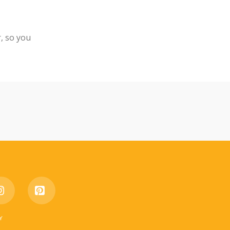
, so you
e
Instagram
Pinterest
Y