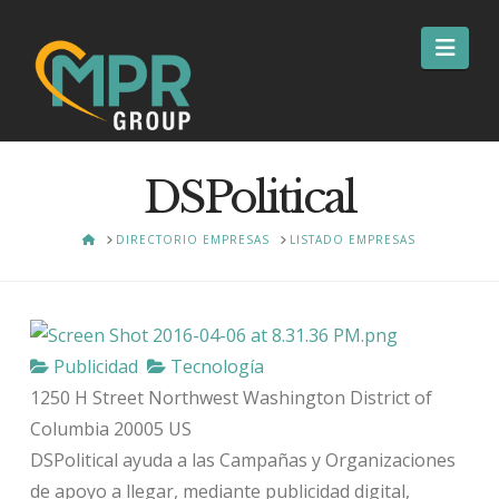
Nav
DSPolitical
HOME
DIRECTORIO EMPRESAS
LISTADO EMPRESAS
Publicidad
Tecnología
1250 H Street Northwest
Washington
District of
Columbia
20005
US
DSPolitical ayuda a las Campañas y Organizaciones
de apoyo a llegar, mediante publicidad digital,