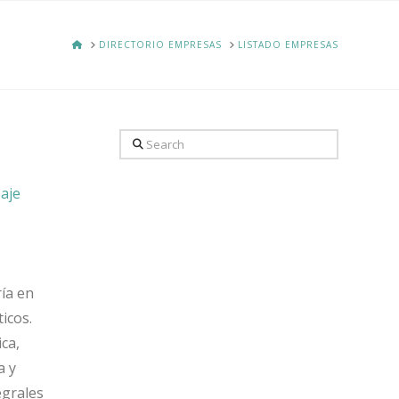
HOME
DIRECTORIO EMPRESAS
LISTADO EMPRESAS
Search
aje
ría en
icos.
ca,
a y
egrales