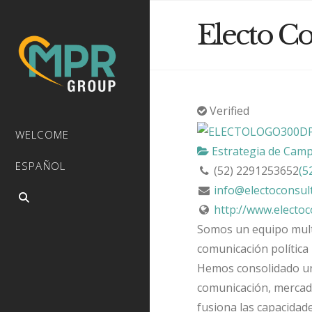
Electo Co
Verified
WELCOME
Estrategia de Cam
ESPAÑOL
(52) 2291253652
(5
info@electoconsul
http://www.electo
Somos un equipo multid
comunicación política 
Hemos consolidado un 
comunicación, mercado
fusiona las capacidad