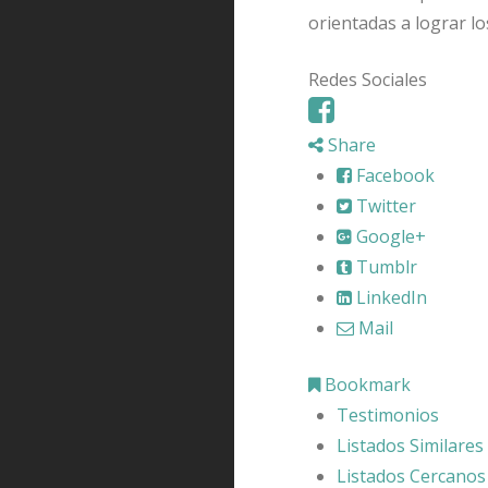
orientadas a lograr lo
Redes Sociales
Share
Facebook
Twitter
Google+
Tumblr
LinkedIn
Mail
Bookmark
Testimonios
Listados Similares
Listados Cercanos