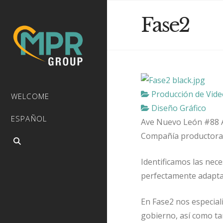
Fase2
Producción de Vide
WELCOME
Diseño Gráfico
ESPAÑOL
Ave Nuevo León #88 
Compañía productora me
Identificamos las nec
perfectamente adaptad
En Fase2 nos especial
gobierno, así como t