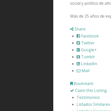
social y político de a
Más de 25 años de exp
Share
Facebook
Twitter
Google+
Tumblr
LinkedIn
Mail
Bookmark
Claim this Listing
Testimonios
Listados Similares