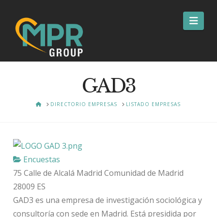
Nav
GAD3
HOME
DIRECTORIO EMPRESAS
LISTADO EMPRESAS
Encuestas
75 Calle de Alcalá
Madrid
Comunidad de Madrid
28009
ES
GAD3 es una empresa de investigación sociológica y
consultoría con sede en Madrid. Está presidida por