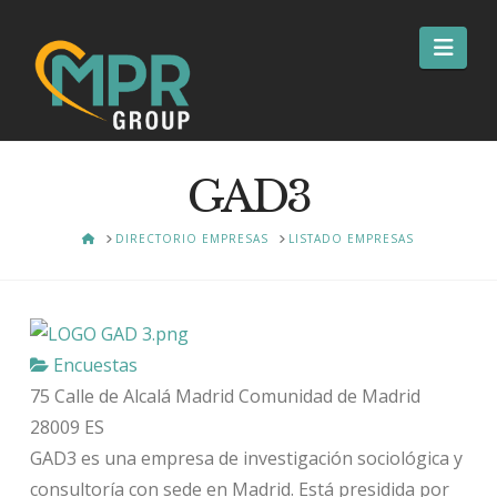
Nav
GAD3
HOME
DIRECTORIO EMPRESAS
LISTADO EMPRESAS
Encuestas
75 Calle de Alcalá
Madrid
Comunidad de Madrid
28009
ES
GAD3 es una empresa de investigación sociológica y
consultoría con sede en Madrid. Está presidida por