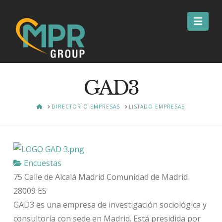
Nav
GAD3
HOME
DIRECTORIO EMPRESAS
LISTADO EMPRESAS
Encuestas
75 Calle de Alcalá
Madrid
Comunidad de Madrid
28009
ES
GAD3 es una empresa de investigación sociológica y
consultoría con sede en Madrid. Está presidida por