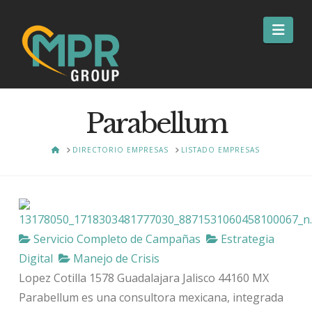
Nav
Parabellum
HOME
DIRECTORIO EMPRESAS
LISTADO EMPRESAS
Servicio Completo de Campañas
Estrategia
Digital
Manejo de Crisis
Lopez Cotilla 1578
Guadalajara
Jalisco
44160
MX
Parabellum es una consultora mexicana, integrada