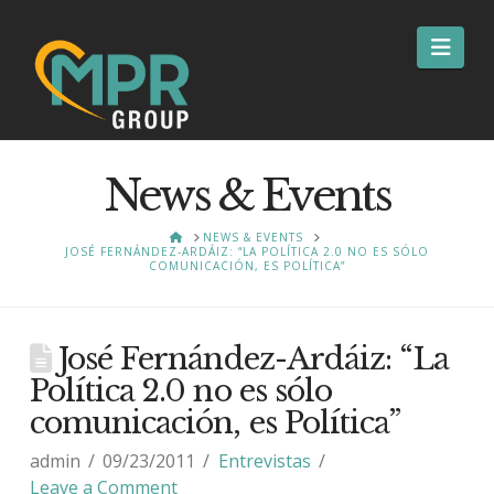
Nav
News & Events
HOME
NEWS & EVENTS
JOSÉ FERNÁNDEZ-ARDÁIZ: “LA POLÍTICA 2.0 NO ES SÓLO
COMUNICACIÓN, ES POLÍTICA”
José Fernández-Ardáiz: “La
Política 2.0 no es sólo
comunicación, es Política”
admin
09/23/2011
Entrevistas
Leave a Comment