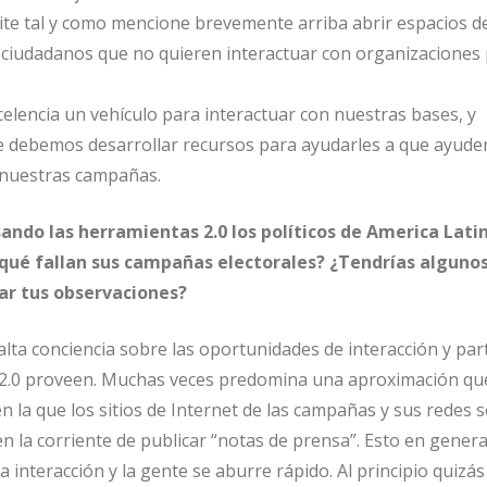
ite tal y como mencione brevemente arriba abrir espacios d
 ciudadanos que no quieren interactuar con organizaciones p
celencia un vehículo para interactuar con nuestras bases, y
debemos desarrollar recursos para ayudarles a que ayude
a nuestras campañas.
ndo las herramientas 2.0 los políticos de America Lati
 qué fallan sus campañas electorales? ¿Tendrías alguno
ar tus observaciones?
lta conciencia sobre las oportunidades de interacción y par
 2.0 proveen. Muchas veces predomina una aproximación qu
en la que los sitios de Internet de las campañas y sus redes s
n la corriente de publicar “notas de prensa”. Esto en gener
interacción y la gente se aburre rápido. Al principio quizás