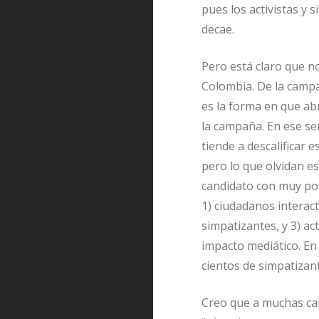
pues los activistas y
decae.
Pero está claro que 
Colombia. De la campa
es la forma en que ab
la campaña. En ese se
tiende a descalifica
pero lo que olvidan e
candidato con muy poc
1) ciudadanos interac
simpatizantes, y 3) a
impacto mediático. En
cientos de simpatizan
Creo que a muchas cam