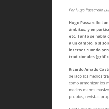
Por Hugo Passarello Lu
Hugo Passarello Luna
ámbitos, y en particu
etc. Tanto se habla
a un cambio, o si só
Internet cuando pen
tradicionales (gráfic
Ricardo Amado Casti
de lado los medios tr
como armonizar los me
medios menos masivos 
propios, revistas prop