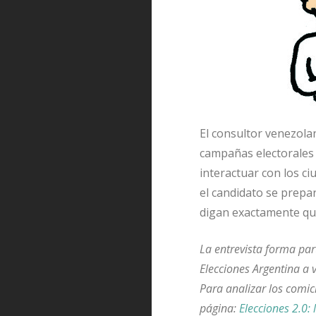
El consultor venezol
campañas electorales 2
interactuar con los c
el candidato se prepar
digan exactamente que 
La entrevista forma part
Elecciones Argentina a 
Para analizar los comici
página:
Elecciones 2.0: