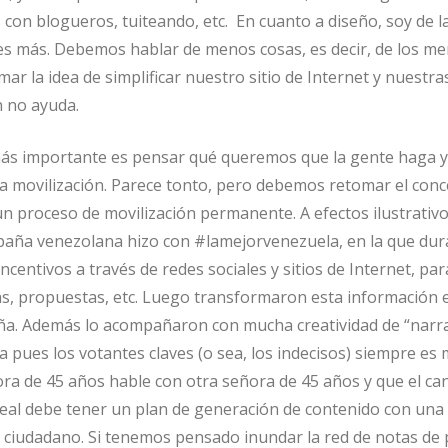
con blogueros, tuiteando, etc. En cuanto a diseño, soy de l
s más. Debemos hablar de menos cosas, es decir, de los me
ar la idea de simplificar nuestro sitio de Internet y nuestra
n no ayuda.
 más importante es pensar qué queremos que la gente haga 
a movilización. Parece tonto, pero debemos retomar el con
 proceso de movilización permanente. A efectos ilustrativ
paña venezolana hizo con #lamejorvenezuela, en la que dur
centivos a través de redes sociales y sitios de Internet, par
s, propuestas, etc. Luego transformaron esta información e
ña. Además lo acompañaron con mucha creatividad de “narra
 pues los votantes claves (o sea, los indecisos) siempre es
ora de 45 años hable con otra señora de 45 años y que el ca
al debe tener un plan de generación de contenido con una 
 ciudadano. Si tenemos pensado inundar la red de notas de 