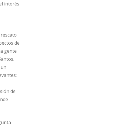
l interés
 rescato
pectos de
La gente
Santos,
 un
evantes:
isión de
onde
gunta