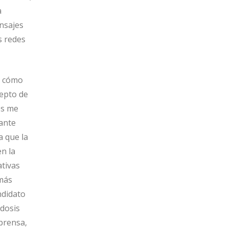
a
nsajes
s redes
y cómo
cepto de
os me
ante
a que la
n la
tivas
 más
ndidato
dosis
prensa,