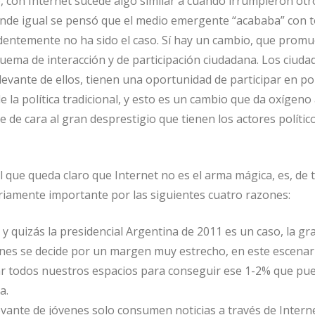
 con Internet sucede algo similar a cuando irrumpieron otr
nde igual se pensó que el medio emergente “acababa” con t
identemente no ha sido el caso. Sí hay un cambio, que promu
ema de interacción y de participación ciudadana. Los ciuda
vante de ellos, tienen una oportunidad de participar en polí
e la política tradicional, y esto es un cambio que da oxígeno 
 de cara al gran desprestigio que tienen los actores político
l que queda claro que Internet no es el arma mágica, es, de 
iamente importante por las siguientes cuatro razones:
 y quizás la presidencial Argentina de 2011 es un caso, la gr
ones se decide por un margen muy estrecho, en este escenari
ar todos nuestros espacios para conseguir ese 1-2% que pu
a.
vante de jóvenes solo consumen noticias a través de Interne