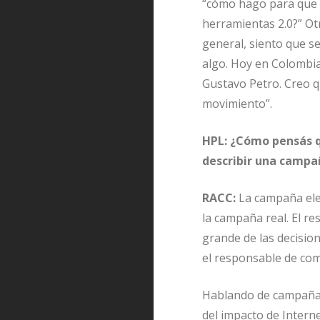
“cómo hago para que m
herramientas 2.0?” Ot
general, siento que se
algo. Hoy en Colombia
Gustavo Petro. Creo q
movimiento”.
HPL: ¿Cómo pensás qu
describir una campañ
RACC:
La campaña elec
la campaña real. El re
grande de las decisio
el responsable de com
Hablando de campañas
del impacto de Interne