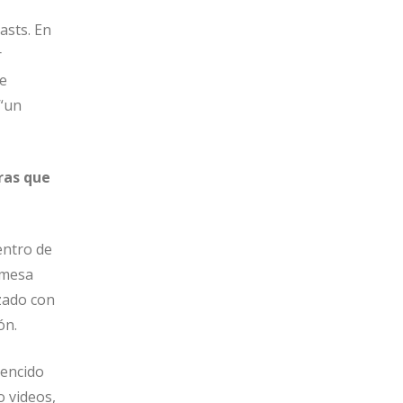
asts. En
r
e
 “un
ras que
entro de
 mesa
zado con
ón.
vencido
o videos,