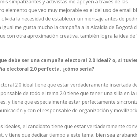
is simpatizantes y activistas me apoyen a través de las
ro elemento que veo muy mejorable es el del uso de email bl
 olvida la necesidad de establecer un mensaje antes de pedi
 igual me gusta mucho la campaña a la Alcaldía de Bogotá d
ue con otra aproximación creativa, también logra la idea de
e debe ser una campaña electoral 2.0 ideal? o, si tuvie
a electoral 2.0 perfecta, ¿cómo sería?
toral 2.0 ideal tiene que estar verdaderamente insertada d
sponsable de todo el tema 2.0 tiene que tener una silla en la
nes, y tiene que especialmente estar perfectamente sincroni
unicación y con el responsable de organización y movilizaci
 ideales, el candidato tiene que estar verdaderamente con
t, y tiene que dedicar tiempo a este tema, bien sea graband