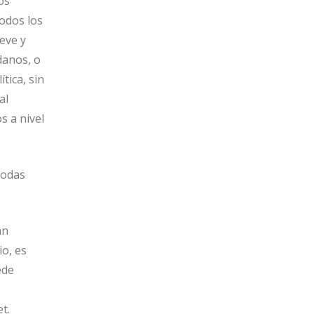
os
odos los
eve y
danos, o
tica, sin
al
s a nivel
todas
an
o, es
ede
t.