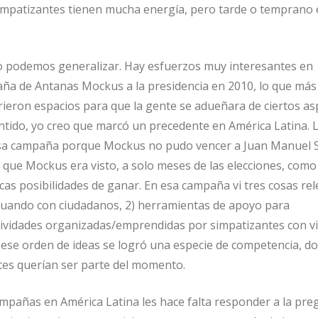
 simpatizantes tienen mucha energía, pero tarde o temprano e
no podemos generalizar. Hay esfuerzos muy interesantes en
ña de Antanas Mockus a la presidencia en 2010, lo que más
rieron espacios para que la gente se adueñara de ciertos as
ntido, yo creo que marcó un precedente en América Latina. 
r esa campaña porque Mockus no pudo vencer a Juan Manuel 
s que Mockus era visto, a solo meses de las elecciones, como
as posibilidades de ganar. En esa campaña vi tres cosas rel
tuando con ciudadanos, 2) herramientas de apoyo para
ctividades organizadas/emprendidas por simpatizantes con v
 ese orden de ideas se logró una especie de competencia, d
tes querían ser parte del momento.
pañas en América Latina les hace falta responder a la pre