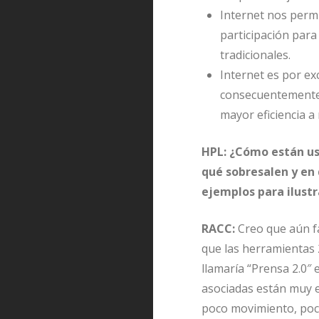
Internet nos perm
participación para
tradicionales.
Internet es por ex
consecuentemente 
mayor eficiencia 
HPL: ¿Cómo están usa
qué sobresalen y en
ejemplos para ilustr
RACC:
Creo que aún fa
que las herramientas
llamaría “Prensa 2.0″ 
asociadas están muy e
poco movimiento, poca 