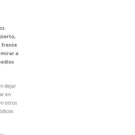
os
bierto,
 frente
 mirar a
medios
en dejar
ar en
on otros
ódicos