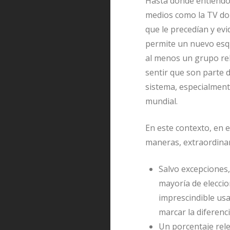
Hasta donde entiendo,
medios como la TV do
que le precedían y ev
permite un nuevo esqu
al menos un grupo rele
sentir que son parte d
sistema, especialmente
mundial.
En este contexto, en e
maneras, extraordinar
Salvo excepciones,
mayoría de elecci
imprescindible us
marcar la diferenci
Un porcentaje rele