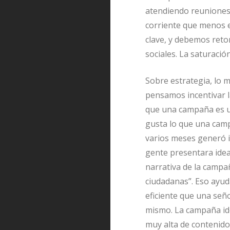
atendiendo reuniones 
corriente que menos e
clave, y debemos retom
sociales. La saturació
Sobre estrategia, lo
pensamos incentivar l
que una campaña es un
gusta lo que una cam
varios meses generó in
gente presentara idea
narrativa de la campa
ciudadanas”. Eso ayuda
eficiente que una señ
mismo. La campaña ide
muy alta de contenido