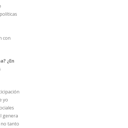
e
olíticas
n con
na? ¿En
s
ticipación
e yo
ociales
al genera
 no tanto