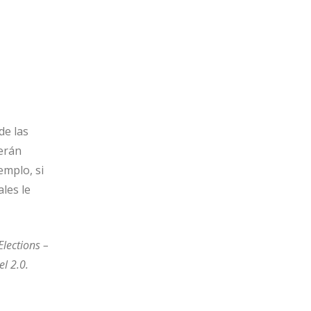
de las
berán
emplo, si
ales le
Elections –
l 2.0.