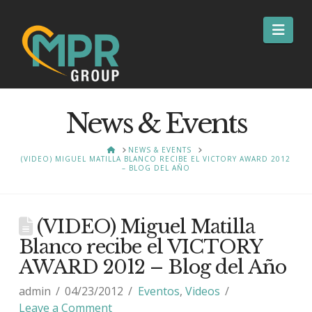
Nav
News & Events
HOME
NEWS & EVENTS
(VIDEO) MIGUEL MATILLA BLANCO RECIBE EL VICTORY AWARD 2012
– BLOG DEL AÑO
(VIDEO) Miguel Matilla
Blanco recibe el VICTORY
AWARD 2012 – Blog del Año
admin
04/23/2012
Eventos
,
Videos
Leave a Comment