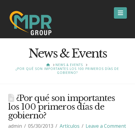
Nav
News & Events
HOME
NEWS & EVENTS
¿POR QUÉ SON IMPORTANTES LOS 100 PRIMEROS DÍAS DE
GOBIERNO?
¿Por qué son importantes
los 100 primeros días de
gobierno?
admin
05/30/2013
Artículos
Leave a Comment