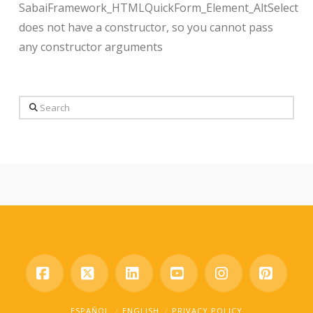
SabaiFramework_HTMLQuickForm_Element_AltSelect
does not have a constructor, so you cannot pass
any constructor arguments
Search
Facebook
X
LinkedIn
YouTube
Instagram
Pinter
ESPAÑOL
ENGLISH
PRIVACY POLICY