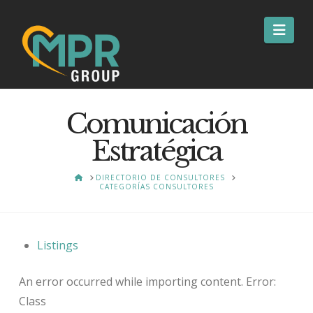
Nav
Comunicación
Estratégica
HOME
DIRECTORIO DE CONSULTORES
CATEGORÍAS CONSULTORES
Listings
An error occurred while importing content. Error:
Class