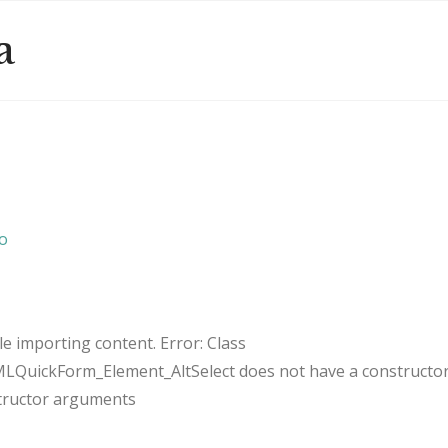
a
co
e importing content. Error: Class
uickForm_Element_AltSelect does not have a constructor
tructor arguments