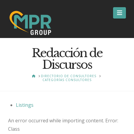
Nav
Redacción de
Discursos
HOME
DIRECTORIO DE CONSULTORES
CATEGORÍAS CONSULTORES
Listings
An error occurred while importing content. Error:
Class