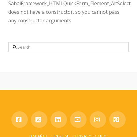
SabaiFramework_HTMLQuickForm_Element_AltSelect
does not have a constructor, so you cannot pass
any constructor arguments
Search
Facebook
X
LinkedIn
YouTube
Instagram
Pinter
ESPAÑOL
ENGLISH
PRIVACY POLICY