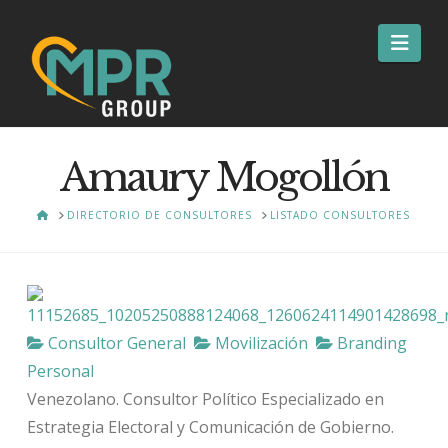
Nav
Amaury Mogollón
HOME
DIRECTORIO DE CONSULTORES
LISTADO CONSULTORES
Consultor General
Movilización
Branding
Personal
Venezolano. Consultor Político Especializado en
Estrategia Electoral y Comunicación de Gobierno.