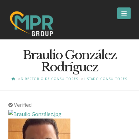
Nav
Braulio González
Rodríguez
HOME
DIRECTORIO DE CONSULTORES
LISTADO CONSULTORES
Verified