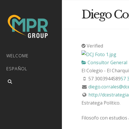
Diego Co
Verified
WELCOME
Consultor General
ESPAÑOL
El Colegio - El Charqu
57 3003944589
57 
diego.corrales@dce
http://dcestrategia
Estratega Político.
Filosofo con estudios 