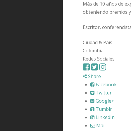
Más de 10 años de expe
obteniendo premios y 
Escritor, conferencista
Ciudad & País
Colombia
Redes Sociales
Share
Facebook
Twitter
Google+
Tumblr
LinkedIn
Mail