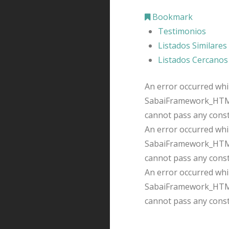
Bookmark
Testimonios
Listados Similares
Listados Cercanos
An error occurred whil
SabaiFramework_HTMLQ
cannot pass any cons
An error occurred whil
SabaiFramework_HTMLQ
cannot pass any cons
An error occurred whil
SabaiFramework_HTMLQ
cannot pass any cons