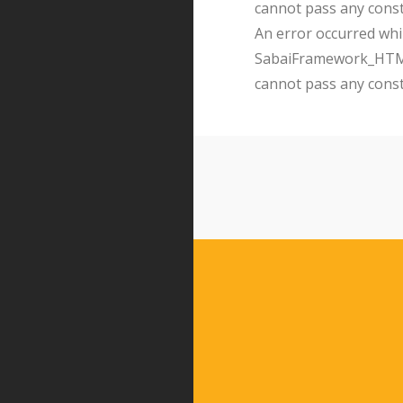
cannot pass any cons
An error occurred whil
SabaiFramework_HTMLQ
cannot pass any cons