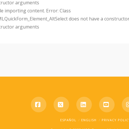
tructor arguments
e importing content. Error: Class
uickForm_Element_AltSelect does not have a constructor
tructor arguments
Facebook
X
LinkedIn
YouTub
ESPAÑOL
ENGLISH
PRIVACY POLIC