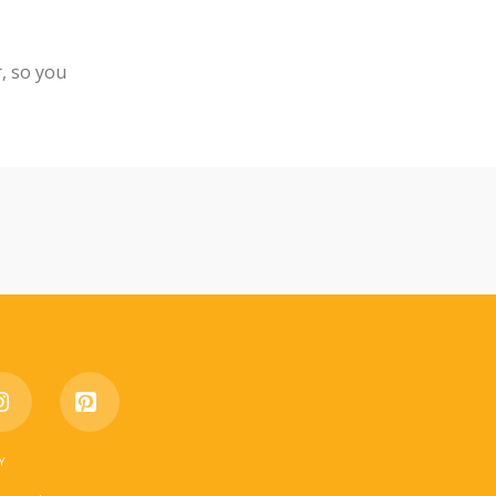
, so you
e
Instagram
Pinterest
Y