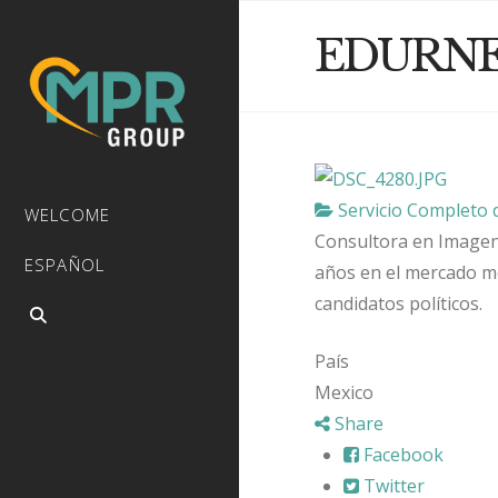
EDURN
Servicio Completo
WELCOME
Consultora en Imagen
ESPAÑOL
años en el mercado m
candidatos políticos.
País
Mexico
Share
Facebook
Twitter