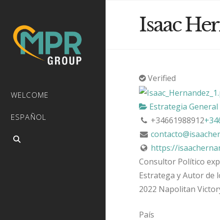
Isaac He
Verified
WELCOME
Estrategia General
ESPAÑOL
+34661988912
+34
contacto@isaache
https://isaacherna
Consultor Político ex
Estratega y Autor de 
2022 Napolitan Victor
País