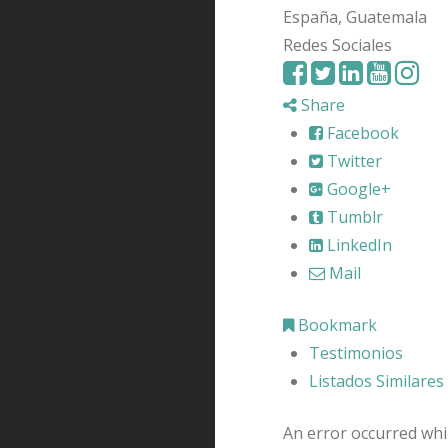
España, Guatemala
Redes Sociales
Share
Facebook
Twitter
Google+
Tumblr
LinkedIn
Mail
Bookmark
Testimonios
Listados Similares
An error occurred whil