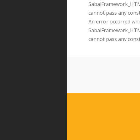
SabaiFramework_HTMLQ
cannot pass any cons
An error occurred whil
SabaiFramework_HTMLQ
cannot pass any cons