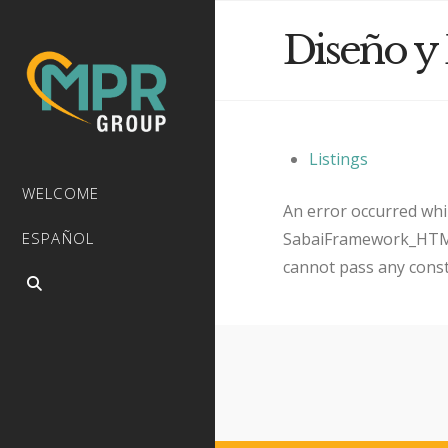
Diseño y
Listings
WELCOME
An error occurred whil
SabaiFramework_HTMLQ
ESPAÑOL
cannot pass any cons