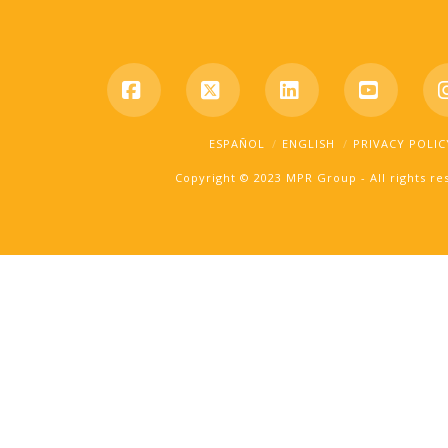
Facebook
X
LinkedIn
YouTub
ESPAÑOL
ENGLISH
PRIVACY POLIC
Copyright © 2023 MPR Group - All rights r