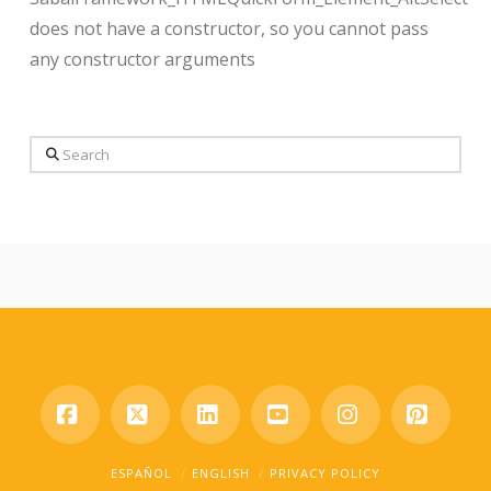
does not have a constructor, so you cannot pass
any constructor arguments
Search
Facebook
X
LinkedIn
YouTube
Instagram
Pinter
ESPAÑOL
ENGLISH
PRIVACY POLICY