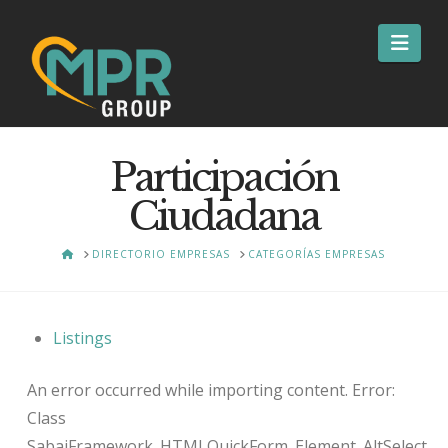
Nav
Participación
Ciudadana
HOME
DIRECTORIO EMPRESAS
CATEGORÍAS EMPRESAS
Listings
An error occurred while importing content. Error:
Class
SabaiFramework_HTMLQuickForm_Element_AltSelect