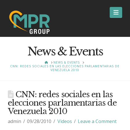
Nav
News & Events
HOME
NEWS & EVENTS
CNN: REDES SOCIALES EN LAS ELECCIONES PARLAMENTARIAS DE
VENEZUELA 2010
CNN: redes sociales en las
elecciones parlamentarias de
Venezuela 2010
admin
09/28/2010
Videos
Leave a Comment