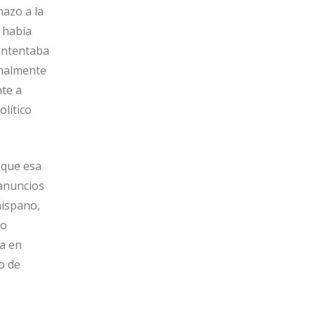
hazo a la
 había
 intentaba
inalmente
te a
lítico
 que esa
 anuncios
hispano,
do
ra en
to de