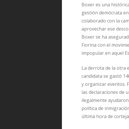
Boxer es una históric
gestión demócrata en 
colaborado con la cam
aprovechar ese desco
Boxer se ha asegurado
Fiorina con el movimie
impopular en aquel Es
La derrota de la otra
candidata se gastó 14
y organizar eventos. 
las declaraciones de
ilegalmente ayudaron 
política de inmigración
última hora de cortejar