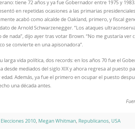
terano: tiene 72 años y ya fue Gobernador entre 1975 y 1983
sentó en repetidas ocasiones a las primarias presidenciales
lmente acabó como alcalde de Oakland, primero, y fiscal gen
ndato de Arnold Schwarzenegger. “Los ataques ultraconserv
de nada”, dijo ayer tras votar Brown. “No me gustaría ver
ico se convierte en una apisonadora”.
 larga vida política, dos records: en los años 70 fue el Gob
a desde mediados del siglo XIX y ahora regresa al puesto pa
edad. Además, ya fue el primero en ocupar el puesto despu
echo una década antes.
Fue
,
Elecciones 2010
,
Megan Whitman
,
Republicanos
,
USA