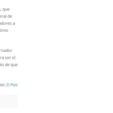
.
, que
eral de
adores a
 cómo
ernador
ra ser el
és de que
nte:
El País