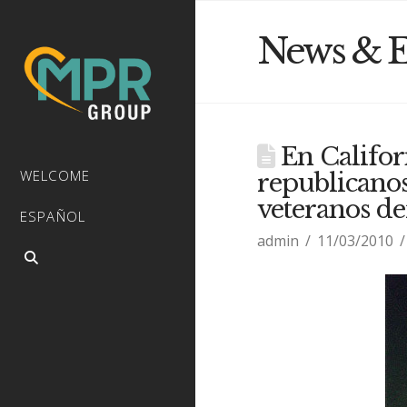
News & E
En Califor
WELCOME
republicanos
veteranos d
ESPAÑOL
admin
11/03/2010