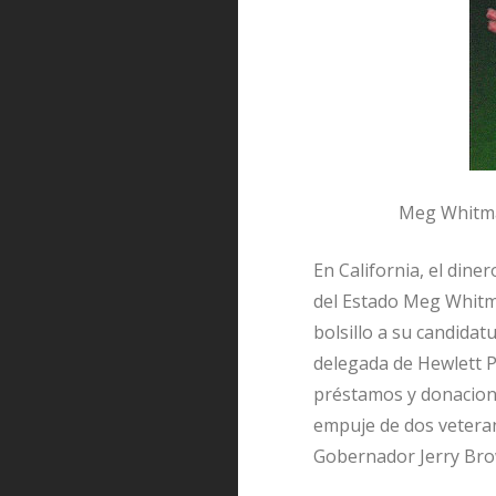
Meg Whitma
En California, el dine
del Estado Meg Whitma
bolsillo a su candidat
delegada de Hewlett Pa
préstamos y donacion
empuje de dos veteran
Gobernador Jerry Bro