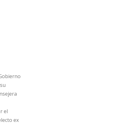
 Gobierno
 su
onsejera
r el
lecto ex