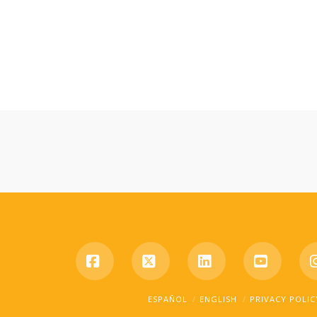
Facebook
X
LinkedIn
YouTub
ESPAÑOL
ENGLISH
PRIVACY POLIC