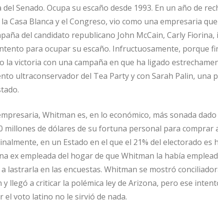
a del Senado. Ocupa su escaño desde 1993. En un año de rec
la Casa Blanca y el Congreso, vio como una empresaria que
paña del candidato republicano John McCain, Carly Fiorina,
ntento para ocupar su escaño. Infructuosamente, porque f
 la victoria con una campaña en que ha ligado estrechamen
nto ultraconservador del Tea Party y con Sarah Palin, una po
tado.
 empresaria, Whitman es, en lo económico, más sonada dado
0 millones de dólares de su fortuna personal para comprar
Finalmente, en un Estado en el que el 21% del electorado es 
 una ex empleada del hogar de que Whitman la había emplea
a lastrarla en las encuestas. Whitman se mostró conciliado
 y llegó a criticar la polémica ley de Arizona, pero ese inten
 el voto latino no le sirvió de nada.