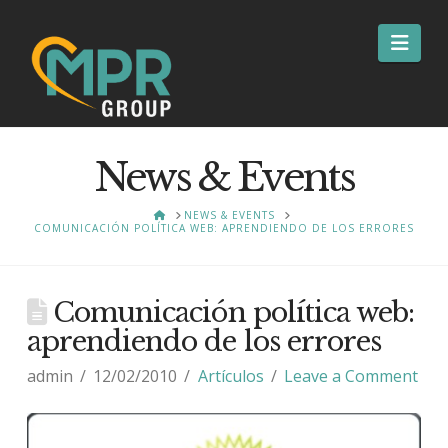
Nav
News & Events
HOME
NEWS & EVENTS
COMUNICACIÓN POLÍTICA WEB: APRENDIENDO DE LOS ERRORES
Comunicación política web:
aprendiendo de los errores
admin
12/02/2010
Artículos
Leave a Comment