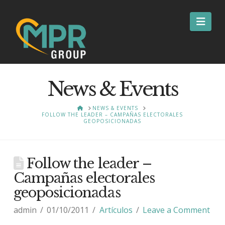
Nav
News & Events
HOME
NEWS & EVENTS
FOLLOW THE LEADER – CAMPAÑAS ELECTORALES
GEOPOSICIONADAS
Follow the leader –
Campañas electorales
geoposicionadas
admin
01/10/2011
Artículos
Leave a Comment