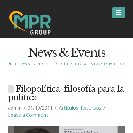
Nav
News & Events
HOME
NEWS & EVENTS
FILOPOLÍTICA: FILOSOFÍA PARA LA POLÍTICA
Filopolítica: filosofía para la
política
admin
01/19/2011
Artículos
,
Recursos
Leave a Comment