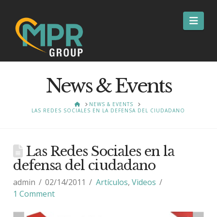
Nav
News & Events
HOME
NEWS & EVENTS
LAS REDES SOCIALES EN LA DEFENSA DEL CIUDADANO
Las Redes Sociales en la
defensa del ciudadano
admin
02/14/2011
Artículos
,
Videos
1 Comment