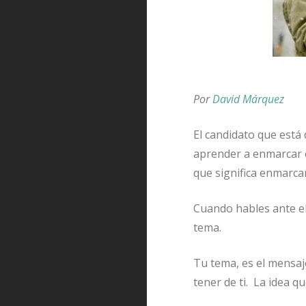
Por
David Márquez
El candidato que está
aprender a enmarcar e
que significa enmarca
Cuando hables ante el 
tema.
Tu tema, es el mensaj
tener de ti. La idea q