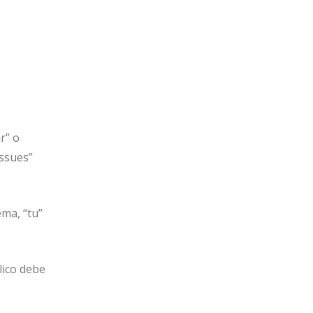
r” o
issues”
ema, “tu”
lico debe