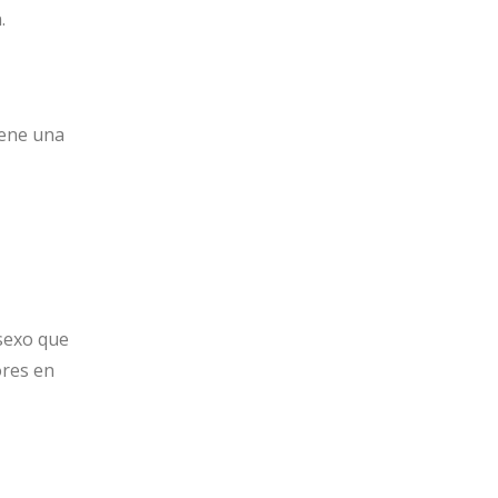
.
iene una
sexo que
ores en