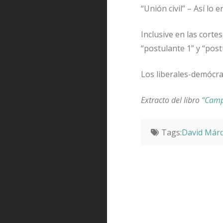
“Unión civil” – Así lo
Inclusive en las corte
“postulante 1” y “post
Los liberales-demócr
Extracto del libro
“Camp
Tags:
David Már