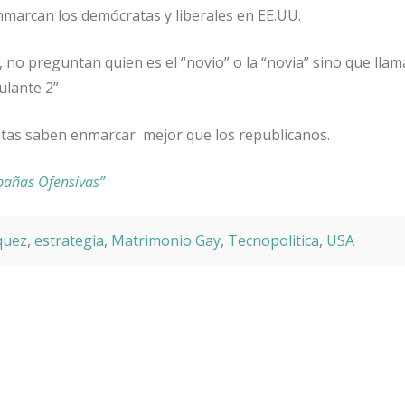
 enmarcan los demócratas y liberales en EE.UU.
s, no preguntan quien es el “novio” o la “novia” sino que llam
ulante 2”
atas saben enmarcar mejor que los republicanos.
añas Ofensivas”
quez
,
estrategia
,
Matrimonio Gay
,
Tecnopolitica
,
USA