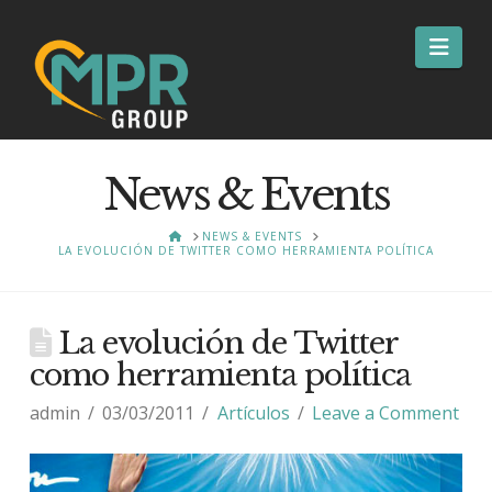
Nav
News & Events
HOME
NEWS & EVENTS
LA EVOLUCIÓN DE TWITTER COMO HERRAMIENTA POLÍTICA
La evolución de Twitter
como herramienta política
admin
03/03/2011
Artículos
Leave a Comment