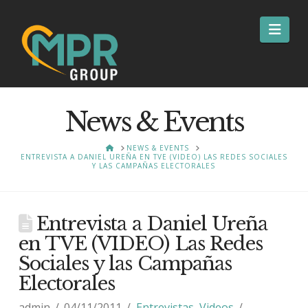
Nav
News & Events
HOME
NEWS & EVENTS
ENTREVISTA A DANIEL UREÑA EN TVE (VIDEO) LAS REDES SOCIALES
Y LAS CAMPAÑAS ELECTORALES
Entrevista a Daniel Ureña
en TVE (VIDEO) Las Redes
Sociales y las Campañas
Electorales
admin
04/11/2011
Entrevistas
,
Videos