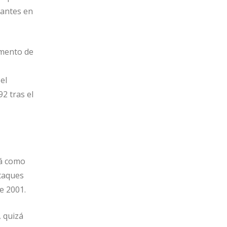
tantes en
omento de
el
2 tras el
rá como
ataques
e 2001.
, quizá