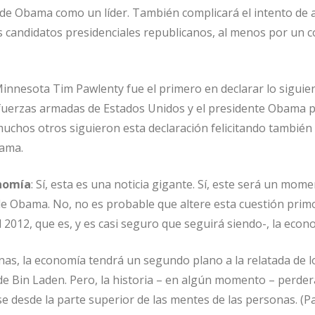
 de Obama como un líder. También complicará el intento de 
 candidatos presidenciales republicanos, al menos por un c
innesota Tim Pawlenty fue el primero en declarar lo siguien
as fuerzas armadas de Estados Unidos y el presidente Obama 
muchos otros siguieron esta declaración felicitando también 
ama.
onomía
: Sí, esta es una noticia gigante. Sí, este será un mom
 de Obama. No, no es probable que altere esta cuestión primo
l 2012, que es, y es casi seguro que seguirá siendo-, la econ
as, la economía tendrá un segundo plano a la relatada de l
 de Bin Laden. Pero, la historia – en algún momento – perder
 desde la parte superior de las mentes de las personas. (P