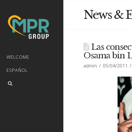
News & E
Las consecu
Osama bin 
WELCOME
admin
05/04/2011
ESPAÑOL