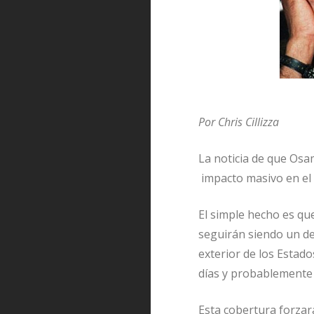
Por Chris Cillizza
La noticia de que Osa
impacto masivo en el 
El simple hecho es qu
seguirán siendo un des
exterior de los Estad
días y probablemente
Esta cobertura forzar