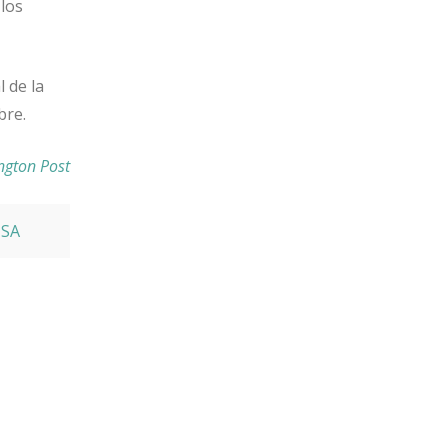
los
 de la
bre.
ngton Post
SA