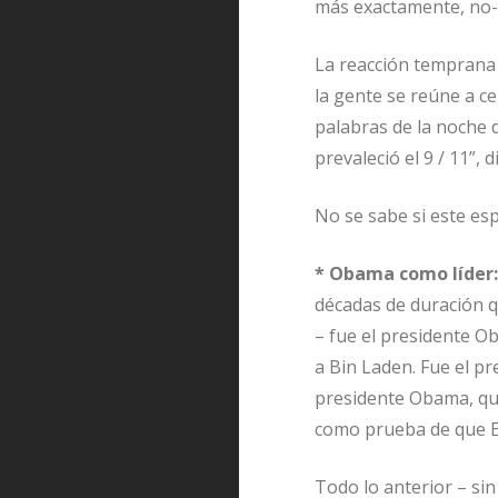
más exactamente, no-p
La reacción temprana 
la gente se reúne a ce
palabras de la noche 
prevaleció el 9 / 11”, d
No se sabe si este es
* Obama como líder:
décadas de duración q
– fue el presidente O
a Bin Laden. Fue el p
presidente Obama, qui
como prueba de que E
Todo lo anterior – si