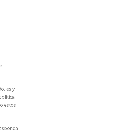
un
o, es y
olítica
do estos
 responda