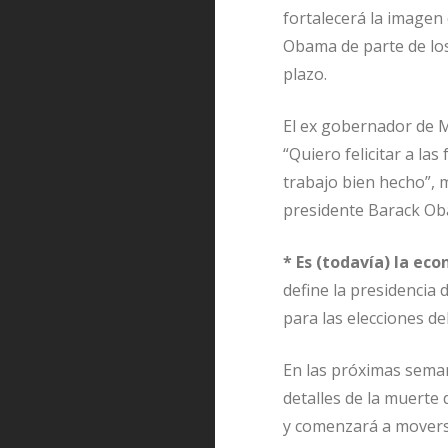
fortalecerá la imagen
Obama de parte de los
plazo.
El ex gobernador de M
“Quiero felicitar a l
trabajo bien hecho”, 
presidente Barack Ob
* Es (todavía) la ec
define la presidencia
para las elecciones de
En las próximas seman
detalles de la muerte
y comenzará a moverse