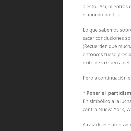
a esto. Así, mientras 
el mundo político.
Lo que sabemos sobre 
sacar conclusiones sob
(Recuerden que muchas 
entonces fuese presid
éxito de la Guerra del
Pero a continuación e
* Poner el partidism
fin simbólico a la lu
contra Nueva York, Wa
A raíz de ese atentado