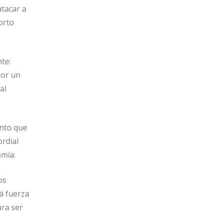
atacar a
orto
te:
por un
al
ento que
rdial
omía.
os
á fuerza
ara ser