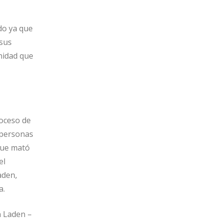
do ya que
 sus
nidad que
roceso de
 personas
que mató
el
aden,
a.
n Laden –