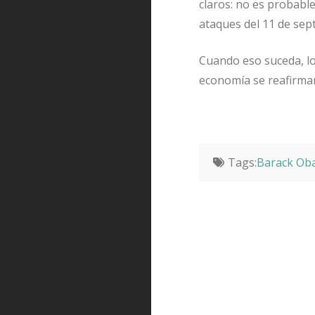
claros: no es probabl
ataques del 11 de sep
Cuando eso suceda, los
economía se reafirmar
Tags:
Barack Ob